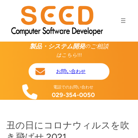
内
容
を
ス
キ
ッ
製品・システム開発
ご相談
の
プ
はこちら!!!
お問い合わせ
電話でのお問い合わせ
029-354-0050
丑の日にコロナウィルスを吹
き飛ばせ 2021