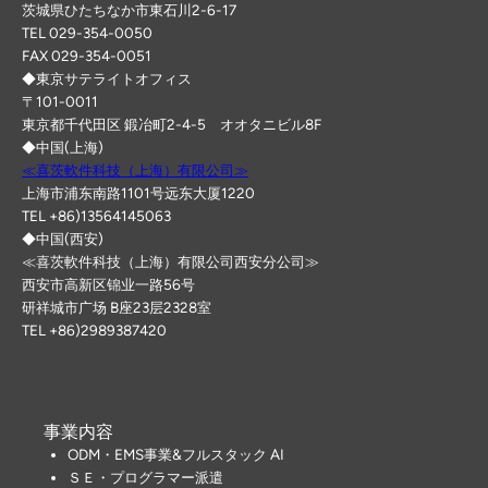
茨城県ひたちなか市東石川2-6-17
TEL 029-354-0050
FAX 029-354-0051
◆東京サテライトオフィス
〒101-0011
東京都千代田区 鍛冶町2-4-5 オオタニビル8F
◆中国(上海)
≪喜茨軟件科技（上海）有限公司≫
上海市浦东南路1101号远东大厦1220
TEL +86)13564145063
◆中国(西安)
≪喜茨軟件科技（上海）有限公司西安分公司≫
西安市高新区锦业一路56号
研祥城市广场 B座23层2328室
TEL +86)2989387420
事業内容
ODM・EMS事業&フルスタック AI
ＳＥ・プログラマー派遣