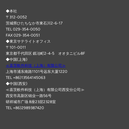
◆本社
〒312-0052
茨城県ひたちなか市東石川2-6-17
TEL 029-354-0050
FAX 029-354-0051
◆東京サテライトオフィス
〒101-0011
東京都千代田区 鍛冶町2-4-5 オオタニビル8F
◆中国(上海)
≪喜茨軟件科技（上海）有限公司≫
上海市浦东南路1101号远东大厦1220
TEL +86)13564145063
◆中国(西安)
≪喜茨軟件科技（上海）有限公司西安分公司≫
西安市高新区锦业一路56号
研祥城市广场 B座23层2328室
TEL +86)2989387420