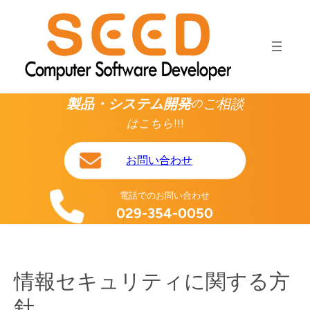
内
容
を
ス
キ
ッ
製品・システム開発
ご相談
の
プ
はこちら!!!
お問い合わせ
電話でのお問い合わせ
029-354-0050
情報セキュリティに関する方
針