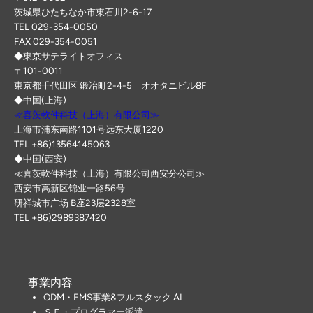
茨城県ひたちなか市東石川2-6-17
TEL 029-354-0050
FAX 029-354-0051
◆東京サテライトオフィス
〒101-0011
東京都千代田区 鍛冶町2-4-5 オオタニビル8F
◆中国(上海)
≪喜茨軟件科技（上海）有限公司≫
上海市浦东南路1101号远东大厦1220
TEL +86)13564145063
◆中国(西安)
≪喜茨軟件科技（上海）有限公司西安分公司≫
西安市高新区锦业一路56号
研祥城市广场 B座23层2328室
TEL +86)2989387420
事業内容
ODM・EMS事業&フルスタック AI
ＳＥ・プログラマー派遣