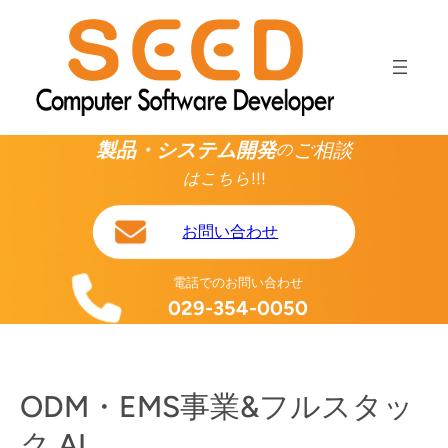
内
容
を
ス
キ
ッ
製品・システム開発
ご相談
の
プ
はこちら!!!
お問い合わせ
電話でのお問い合わせ
029-354-0050
ODM・EMS事業&フルスタッ
ク AI